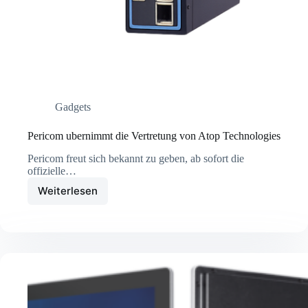
Gadgets
Pericom ubernimmt die Vertretung von Atop Technologies
Pericom freut sich bekannt zu geben, ab sofort die
offizielle…
Weiterlesen
Pericom
ubernimmt
die
Vertretung
von
Atop
Technologies