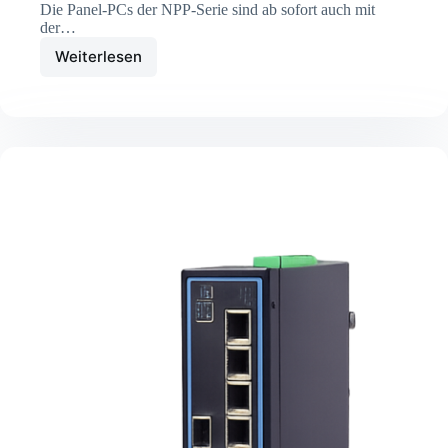
Die Panel-PCs der NPP-Serie sind ab sofort auch mit
der…
Weiterlesen
Panel-
PC
NPP-
Serie
ab
sofort
auch
mit
der
Alder
Lake
CPU
N97