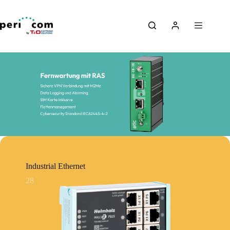
Skip
to
content
Industrial Ethernet
28