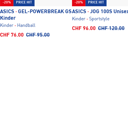
-20%
PRICE HIT
-20%
PRICE HIT
ASICS
·
GEL-POWERBREAK GS
ASICS
·
JOG 100S Unise
Kinder
Kinder
·
Sportstyle
Kinder
·
Handball
Verkaufspreis
CHF 96.00
Normaler
CHF 120.00
Verkaufspreis
CHF 76.00
Normaler
CHF 95.00
Preis
Preis