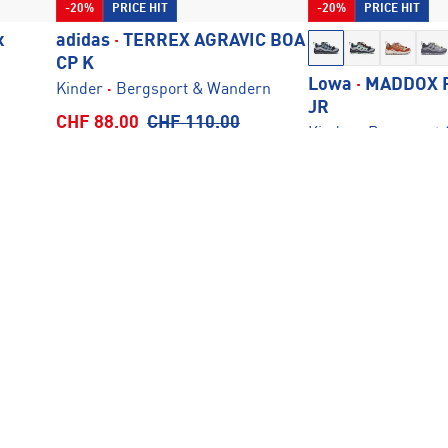
-20%
PRICE HIT
-20%
PRICE HIT
x
adidas
·
TERREX AGRAVIC BOA
CP K
Lowa
·
MADDOX P
Kinder
·
Bergsport & Wandern
JR
Verkaufspreis
CHF 88.00
Normaler
CHF 110.00
Kinder
·
Bergsport 
Preis
Verkaufspreis
CHF 87.90
Norm
CHF 1
Preis