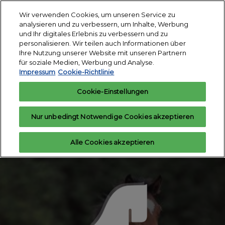
Weiter
S
Wir verwenden Cookies, um unseren Service zu
zum
ö
analysieren und zu verbessern, um Inhalte, Werbung
Inhalt
18. - 24. März 2027
und Ihr digitales Erlebnis zu verbessern und zu
Interesse
Aussteller
Messegelände
personalisieren. Wir teilen auch Informationen über
anmelden
anfragen
Essen
Ihre Nutzung unserer Website mit unseren Partnern
für soziale Medien, Werbung und Analyse.
Impressum
Cookie-Richtlinie
Cookie-Einstellungen
Nur unbedingt Notwendige Cookies akzeptieren
Alle Cookies akzeptieren