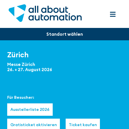
Zürich
Messe Zürich
26. + 27. August 2026
Für Besucher:
Ausstellerliste 2026
Gratisticket aktivieren
Ticket kaufen