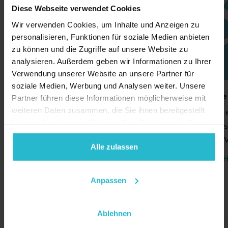
Diese Webseite verwendet Cookies
Wir verwenden Cookies, um Inhalte und Anzeigen zu
personalisieren, Funktionen für soziale Medien anbieten
zu können und die Zugriffe auf unsere Website zu
analysieren. Außerdem geben wir Informationen zu Ihrer
Verwendung unserer Website an unsere Partner für
soziale Medien, Werbung und Analysen weiter. Unsere
Akkreditierung
Presselounge
Partner führen diese Informationen möglicherweise mit
weiteren Daten zusammen, die Sie ihnen bereitgestellt
Sie möchten über die Messe in Ihrem
Es steht Ihnen
haben oder die sie im Rahmen Ihrer Nutzung der Dienste
Medium berichten?
ausgestattetes
gesammelt haben.
der Messe zur 
MEHR ERFAHREN
Alle zulassen
MEHR ERFA
Anpassen
Pressemitteilungen
Ablehnen