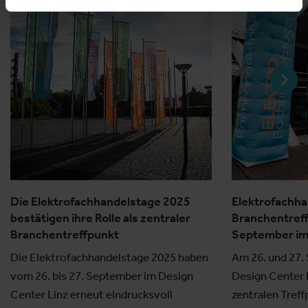
Die Elektrofachhandelstage 2025
Elektrofachha
bestätigen ihre Rolle als zentraler
Branchentreff
Branchentreffpunkt
September im
Die Elektrofachhandelstage 2025 haben
Am 26. und 27.
vom 26. bis 27. September im Design
Design Center 
Center Linz erneut eindrucksvoll
zentralen Treff