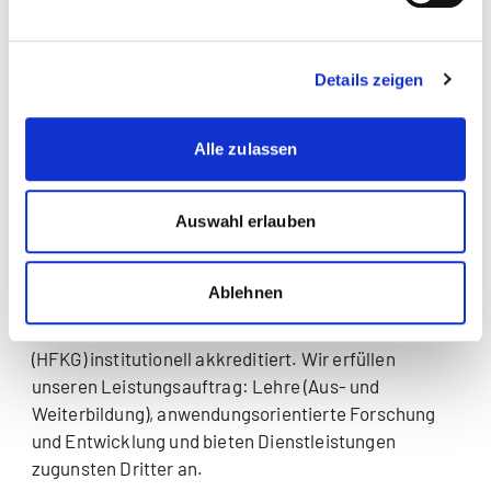
Details zeigen
Multidisziplinär: Wirtschaft, Recht,
Gesundheit und Angewandte Psychologie
Alle zulassen
Unsere Fachhochschule verfügt über vier
Fachbereiche:
Wirtschaft
,
Recht
,
Auswahl erlauben
Gesundheit
und
Angewandte Psychologie
.
Wir sind eine private Schweizer Fachhochschule und
Ablehnen
vom Schweizerischen Akkreditierungsrat nach
Hochschulförderungs- und -koordinationsgesetz
(HFKG) institutionell akkreditiert. Wir erfüllen
unseren Leistungsauftrag: Lehre (Aus- und
Weiterbildung), anwendungsorientierte Forschung
und Entwicklung und bieten Dienstleistungen
zugunsten Dritter an.