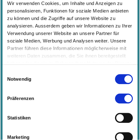
Wir verwenden Cookies, um Inhalte und Anzeigen zu
personalisieren, Funktionen für soziale Medien anbieten
zu können und die Zugriffe auf unsere Website zu
Infoanlass
analysieren. Ausserdem geben wir Informationen zu Ihrer
13.08.2026 12:00 - 13:00
Verwendung unserer Website an unsere Partner für
Uhr
soziale Medien, Werbung und Analysen weiter. Unsere
online
Partner führen diese Informationen möglicherweise mit
Wirtschaftspsychologie
weiteren Daten zusammen, die Sie ihnen bereitgestellt
Weiterbildungsstudiengänge
haben oder die sie im Rahmen Ihrer Nutzung der Dienste
Erhalten Sie wissenswerte
gesammelt haben.
Einwilligungsauswahl
Informationen rund um alle
Notwendig
Weiterbildungsstudiengänge
im Bereich
Angewandte Psychologie |
Wirtschaftspsychologie.
Präferenzen
Psychologie | Wirtschaft |
Wirtschaftspsychologie
Statistiken
>
Alle Infoanlässe anzeigen
Marketing