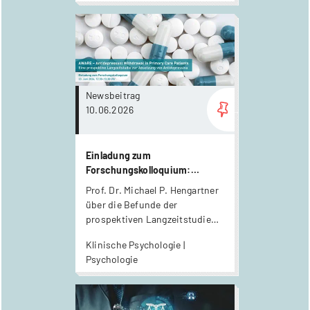
more...
Newsbeitrag
10.06.2026
Einladung zum
Forschungskolloquium:
AWARE – Antidepressant
Prof. Dr. Michael P. Hengartner
Withdrawal in Primary Care
über die Befunde der
Patients
prospektiven Langzeitstudie
AWARE zur Absetzung von
Klinische Psychologie |
Antidepressiva
Psychologie
more...