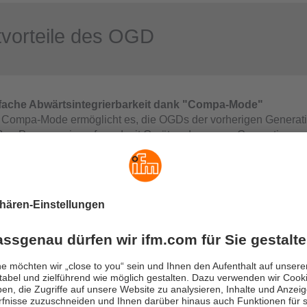
tvorteile des OGD
fache Abwärtsintegrierbarkeit dank "Compa-Mode"
 Compa-Mode ermöglicht es, die OGDs der vorherigen Generat
ßen Programmieraufwand mit Geräten der neuen Generation zu 
ließen Sie Ihren neuen Sensor einfach an einen passenden IO-
 nutzen Sie die Funktion „Backup & Restore“ und schon arbeit
en Generation, wie die der Generation zuvor.
lustfreie Datenübertragung
digitale Übertragung per IO-Link sorgt für eine verlustfreie Dat
 Sensorwerte, da im Gegensatz zu analogen Geräten keine Sign
treten. Dies gewährleistet eine hohe Genauigkeit der Messwerte
pel und transparent
 Ausgabe des aktuellen Gerätestatus, die einfache und schnelle
ametrierung sowie eine transparente Datenermittlung ermöglich
iziente Überwachung und Steuerung der Anlage. Dank der kontin