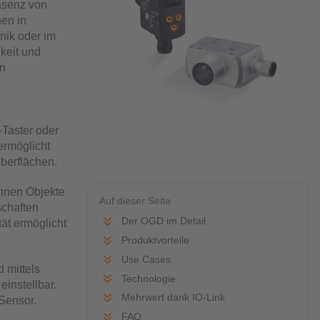
äsenz von
nen in
nik oder im
gkeit und
en
Taster oder
ermöglicht
berflächen.
nnen Objekte
Auf dieser Seite
schaften
Der OGD im Detail
ät ermöglicht
Produktvorteile
Use Cases
 mittels
Technologie
einstellbar.
Mehrwert dank IO-Link
 Sensor.
FAQ