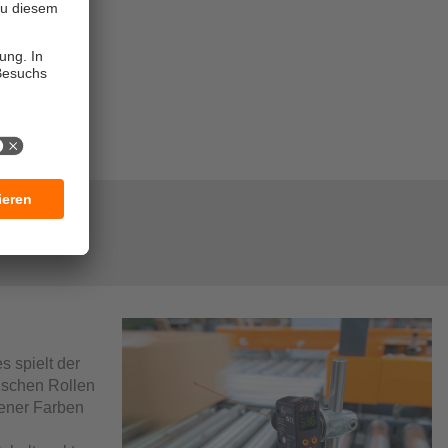
en und
ktuellen
 spielt der
ischen Rollen
dener Farben