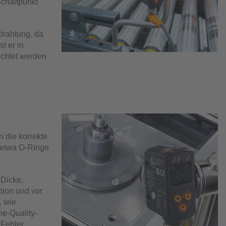
chaltpunkt
drahtung, da
t er in
ichtet werden
n die korrekte
, etwa O-Ringe
 Dicke,
tion und vor
, wie
ne-Quality-
 Fehler