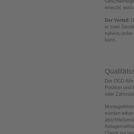
Geschwindigk
erreicht, wir
Der Vorteil:
D
er zwei Geräte
nahezu jeder 
kann.
Qualitäts
Der OGD führt
Position und 
oder Zahnräde
Montagefehler
werden erkann
abschließende
Anlagenstillst
Check zur lang