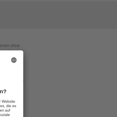
ionen ohne
ersetzen.
Link Master
en OGDs der
enübertragung
alverluste
.
en eine
uierlichen