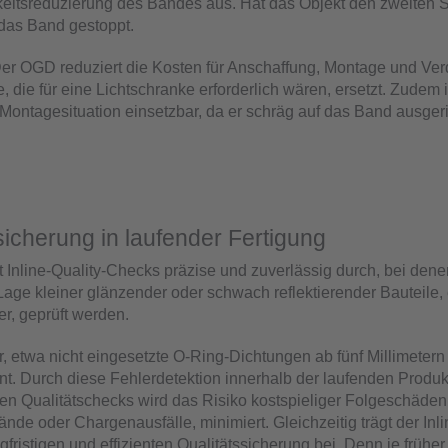
eitsreduzierung des Bandes aus. Hat das Objekt den zweiten S
d das Band gestoppt.
er OGD reduziert die Kosten für Anschaffung, Montage und Ver
, die für eine Lichtschranke erforderlich wären, ersetzt. Zudem is
Montagesituation einsetzbar, da er schräg auf das Band ausger
sicherung in laufender Fertigung
 Inline-Quality-Checks präzise und zuverlässig durch, bei dene
Lage kleiner glänzender oder schwach reflektierender Bauteile
r, geprüft werden.
, etwa nicht eingesetzte O-Ring-Dichtungen ab fünf Millimetern
t. Durch diese Fehlerdetektion innerhalb der laufenden Produk
n Qualitätschecks wird das Risiko kostspieliger Folgeschäden
ände oder Chargenausfälle, minimiert. Gleichzeitig trägt der Inli
fristigen und effizienten Qualitätssicherung bei. Denn je früher