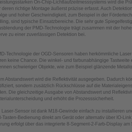
eistungsstarken On-Chip-Lichtlaufzeitmesssystems wird die Pr
 deren richtige Montage äußerst präzise erfasst. Auch Detektio
olge und hoher Geschwindigkeit, zum Beispiel in der Fördertech
ling, sind typische Einsatzbereiche. Die sehr gute Spiegelfesti
usblendung der PMD-Technologie trägt zusammen mit der hoh
rve zu einer zuverlässigen Detektion bei.
D-Technologie der OGD-Sensoren haben herkömmliche Laser-
ren keine Chance. Die winkel- und farbunabhängige Tastweite 
nnen schwieriger Objekte, wie zum Beispiel glänzende Metallo
m Abstandswert wird die Reflektivität ausgegeben. Dadurch kö
tifiziert, sondern zusätzlich Rückschlüsse auf die Materialeigen
n. Die gleichzeitige Ausgabe von Abstandswert und Reflektivit
terialunterscheidung und erhöht die Prozesssicherheit.
Laser-Sensor ist dank M18-Gewinde einfach zu installieren und
3-Tasten-Bedienung direkt am Gerät oder alternativ über IO-Link 
erung erfolgt über das integrierte 8-Segment-2-Farb-Display am