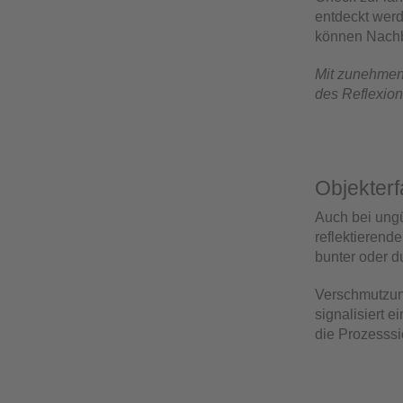
entdeckt werd
können Nach
Mit zunehmend
des Reflexion
Objekter
Auch bei ungü
reflektierend
bunter oder 
Verschmutzung
signalisiert 
die Prozesssic