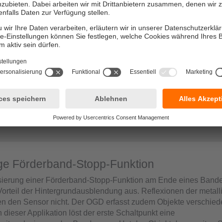
gnose und Fernparametrierung über IO-Link werden Ausfallzeit
tungskosten erheblich reduziert.
tiple Messwerte aus einem Sensor
k IO-Link kann der Sensor den aktuellen Distanzwert und den a
ektivitätswert simultan übermitteln.
ses
ige Förderband-Stopp-Funktion
sierung einer Förderband-Stopp-Funktion am Ende eines Bandes
rteil der Hintergrundausblendung aus. Reflexionen der metall
en den Sensor nicht. Der OGD erfasst zudem Objekte verschie
n dieser Applikation löst der erste Schaltpunkt eine