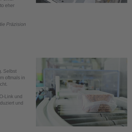
to eher
die Präzision
. Selbst
m oftmals in
cht.
IO-Link und
duziert und