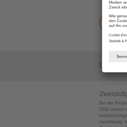
Dia
War
Mul
Dan
Refl
Use Ca
Zweistuf
Bei der Reali
OGD seinen Vo
beeinträchtig
zuverlässig. I