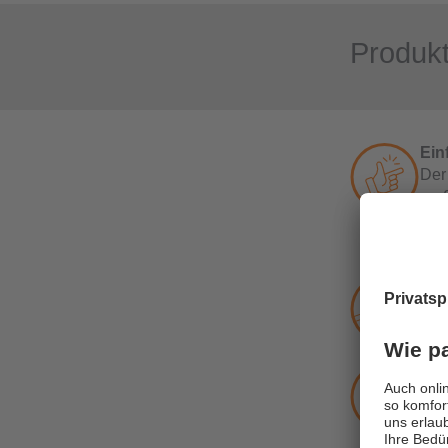
Produk
Ein
Der
gro
Sch
an,
neu
Ver
Die 
der
auf
Sim
Die
Par
eff