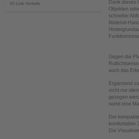
Dank dieses l
IO-Link Vorteile
Objekten oder
schneller Abf
Material-Hand
Hintergrunda
Funktionsrese
Gegen die PM
Rotlichtsenso
auch das Erke
Ergänzend zu
nicht nur iden
gezogen werde
somit eine Ma
Der kompakte 
komfortabler 
Die Visualisi