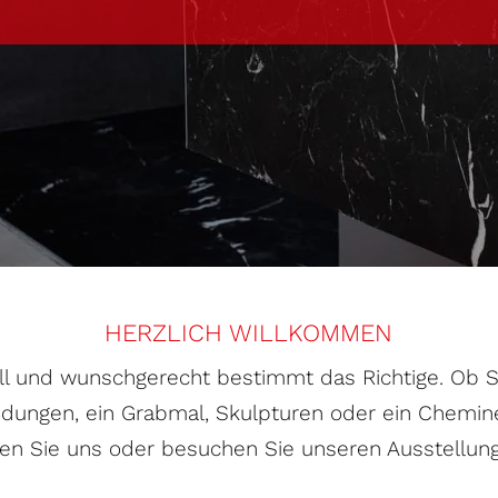
HERZLICH WILLKOMMEN
uell und wunschgerecht bestimmt das Richtige. Ob
dungen, ein Grabmal, Skulpturen oder ein Chemin
eren Sie uns oder besuchen Sie unseren Ausstellu