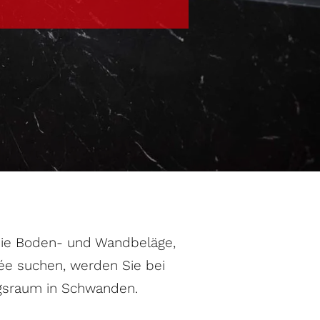
 Sie Boden- und Wandbeläge,
ée suchen, werden Sie bei
ngsraum in Schwanden.