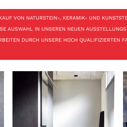
KAUF VON NATURSTEIN-, KERAMIK- UND KUNSTSTE
SE AUSWAHL IN UNSEREN NEUEN AUSSTELLUNG
RBEITEN DURCH UNSERE HOCH QUALIFIZIERTEN F