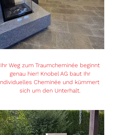
Ihr Weg zum Traumcheminée beginnt
genau hier! Knobel AG baut Ihr
individuelles Cheminée und kümmert
sich um den Unterhalt.