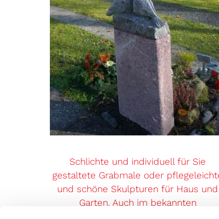
Schlichte und individuell für Sie
gestaltete Grabmale oder pflegeleicht
und schöne Skulpturen für Haus und
Garten. Auch im bekannten
Glarnergestein Verucano.