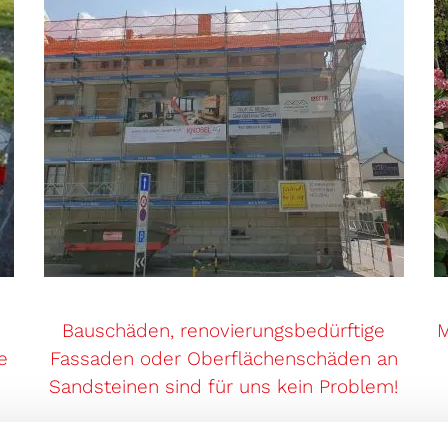
Bauschäden, renovierungsbedürftige
M
e
Fassaden oder Oberflächenschäden an
Sandsteinen sind für uns kein Problem!