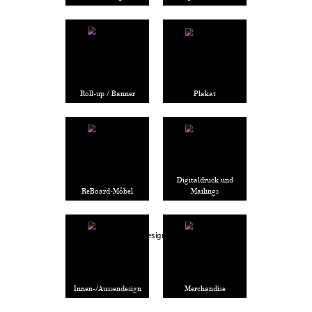
Roll-up / Banner
Plakat
Digitaldruck und
ReBoard-Möbel
Mailings
Innen-/Aussendesign
Merchandise